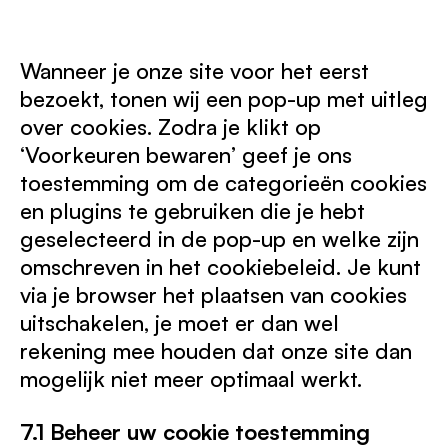
v
n
e
y
s
i
t
-
o
e
c
t
r
u
r
e
o
Wanneer je onze site voor het eerst
e
t
v
c
s
c
u
i
bezoekt, tonen wij een pop-up met uitleg
o
e
a
b
c
m
r
p
e
over cookies. Zodra je klikt op
e
p
v
t
m
‘Voorkeuren bewaren’ geef je ons
l
i
c
a
i
c
h
toestemming om de categorieën cookies
t
a
e
a
o
n
en plugins te gebruiken die je hebt
d
m
z
i
o
geselecteerd in de pop-up en welke zijn
v
omschreven in het cookiebeleid. Je kunt
e
r
via je browser het plaatsen van cookies
s
e
uitschakelen, je moet er dan wel
n
rekening mee houden dat onze site dan
mogelijk niet meer optimaal werkt.
7.1 Beheer uw cookie toestemming