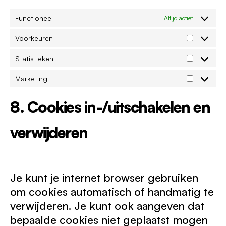
Functioneel
Altijd actief
Voorkeuren
V
o
Statistieken
o
S
r
t
Marketing
k
a
M
e
t
a
u
i
r
8. Cookies in-/uitschakelen en
r
s
k
e
t
e
n
i
verwijderen
t
e
i
k
n
e
g
n
Je kunt je internet browser gebruiken
om cookies automatisch of handmatig te
verwijderen. Je kunt ook aangeven dat
bepaalde cookies niet geplaatst mogen