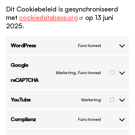
Dit Cookiebeleid is gesynchroniseerd
met
cookiedatabase.org
op 13 juni
2025.
WordPress
Functioneel
C
o
n
Google
s
Marketing, Functioneel
e
C
reCAPTCHA
n
o
t
n
t
s
YouTube
Marketing
o
e
C
s
n
o
e
t
n
Complianz
Functioneel
r
t
C
s
v
o
o
e
i