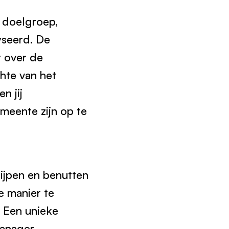
n doelgroep,
yseerd. De
t over de
hte van het
n jij
emeente zijn op te
rijpen en benutten
e manier te
. Een unieke
manager