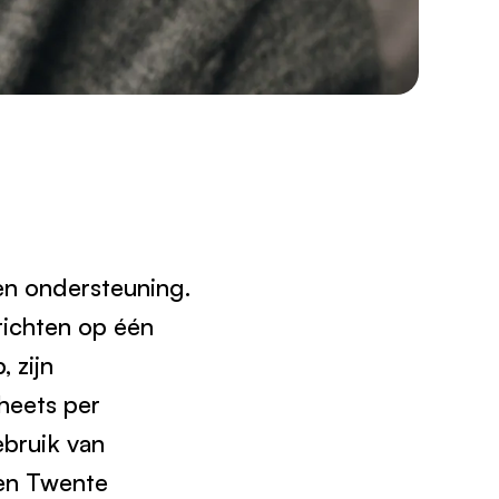
en ondersteuning.
richten op één
 zijn
heets per
bruik van
nen Twente