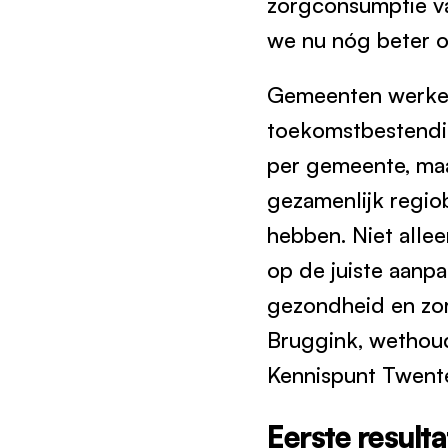
zorgconsumptie va
we nu nóg beter o
Gemeenten werken 
toekomstbestendig
per gemeente, maa
gezamenlijk regio
hebben. Niet alle
op de juiste aanp
gezondheid en zor
Bruggink, wethoud
Kennispunt Twent
Eerste result