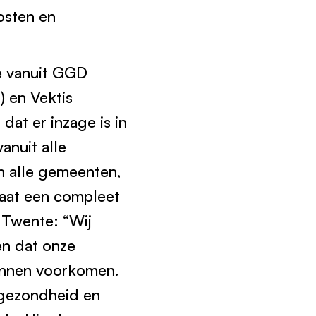
osten en
ie vanuit GGD
 en Vektis
at er inzage is in
anuit alle
n alle gemeenten,
laat een compleet
 Twente: “Wij
n dat onze
kunnen voorkomen.
 gezondheid en