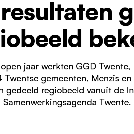
 resultaten 
oor partners
eugd
ontact
iobeeld be
elopen jaar werkten GGD Twente,
4 Twentse gemeenten, Menzis en
n gedeeld regiobeeld vanuit de In
Samenwerkingsagenda Twente.