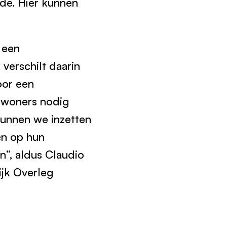
de. Hier kunnen
 een
verschilt daarin
oor een
inwoners nodig
kunnen we inzetten
en op hun
n”, aldus Claudio
ijk Overleg