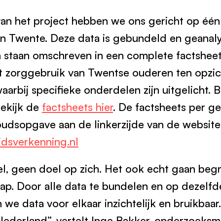
 van het project hebben we ons gericht op éé
in Twente. Deze data is gebundeld en geanal
n staan omschreven in een complete factshee
 zorggebruik van Twentse ouderen ten opzic
aarbij specifieke onderdelen zijn uitgelicht. Be
ekijk de
factsheets hier
. De factsheets per g
oudsopgave aan de linkerzijde van de website
dsverkenning.nl
el, geen doel op zich. Het ook echt gaan beg
tap. Door alle data te bundelen en op dezelfd
 we data voor elkaar inzichtelijk en bruikbaar
ederland”, vertelt Inge Bakker, onderzoeks