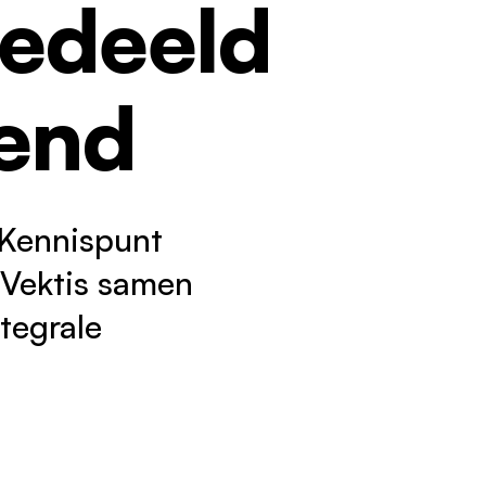
gedeeld
kend
 Kennispunt
 Vektis samen
tegrale