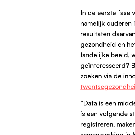
In de eerste fase
namelijk ouderen 
resultaten daarva
gezondheid en het
landelijke beeld, w
geïnteresseerd? B
zoeken via de inh
twentsegezondhei
“Data is een midd
is een volgende s
registreren, maken
samenwerking in N