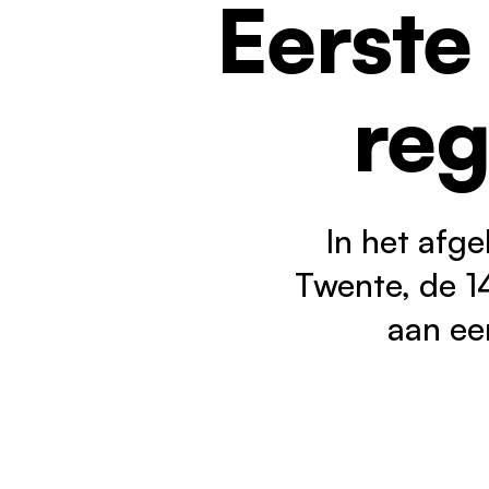
Eerste
V
J
Kennisbank
C
reg
Nieuws
Werken bij
1
In het afg
Twente, de 1
aan ee