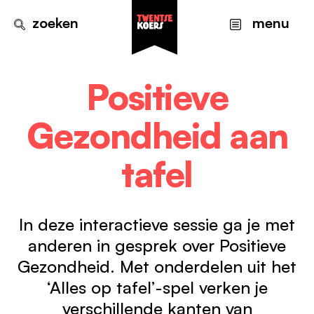
zoeken
menu
Positieve
Gezondheid aan
Onze koers
Onze visie
Bestaanszekerheid
Over ons
tafel
Onze uitgangspunten
Preventie & gezondheid
Thema’s
De programmaorganisatie
Mentale gezondheid
Projecten
In deze interactieve sessie ga je met
Eigenaren
Ouderen
anderen in gesprek over Positieve
Kennisbank
Gezondheid. Met onderdelen uit het
Voor partners
Jeugd
Nieuws
‘Alles op tafel’-spel verken je
Contact
verschillende kanten van