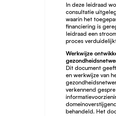
In deze leidraad w
consultatie uitgeleg
waarin het toegepa
financiering is ger
leidraad een stroo
proces verduidelijkt
Werkwijze ontwikk
gezondheidsnetwe
Dit document geeft
en werkwijze van h
gezondheidsnetwer
verkennend gesprek
informatievoorzieni
domeinoverstijgen
behandeld. Het do