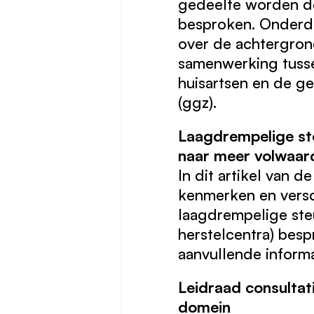
gedeelte worden d
besproken. Onderde
over de achtergron
samenwerking tusse
huisartsen en de g
(ggz).
Laagdrempelige st
naar meer volwaar
In dit artikel van
kenmerken en versc
laagdrempelige ste
herstelcentra) besp
aanvullende informa
Leidraad consultat
domein