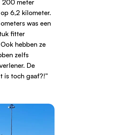
t 200 meter
p 6,2 kilometer.
kilometers was een
uk fitter
 Ook hebben ze
bben zelfs
verlener. De
 is toch gaaf?!”