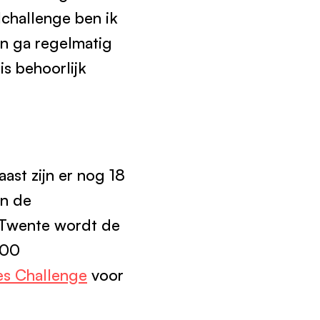
lchallenge ben ik
en ga regelmatig
is behoorlijk
ast zijn er nog 18
an de
n Twente wordt de
200
es Challenge
voor