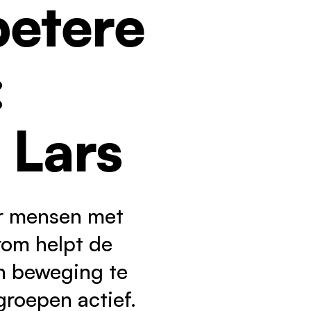
betere
:
 Lars
or mensen met
rom helpt de
n beweging te
groepen actief.