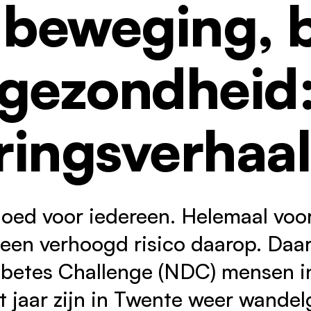
beweging, 
oor partners
eugd
ontact
gezondheid
ringsverhaal
oed voor iedereen. Helemaal vo
 een verhoogd risico daarop. Daa
abetes Challenge (NDC) mensen i
 jaar zijn in Twente weer wandel