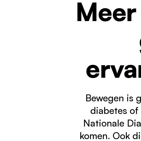
Meer 
V
J
Kennisbank
C
Nieuws
Werken bij
1
erva
Bewegen is g
diabetes of
Nationale Di
komen. Ook dit