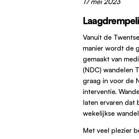
17 mei 2023
Laagdrempelig
Vanuit de Twents
manier wordt de g
gemaakt van medic
(NDC) wandelen Tw
graag in voor de 
interventie. Wand
laten ervaren dat
wekelijkse wandel
Met veel plezier b