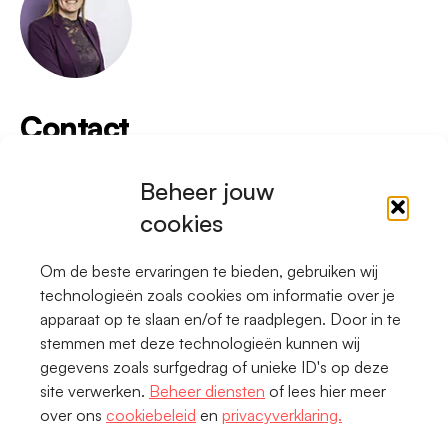
Contact
Heb je een idee of wil je meedoen?
Beheer jouw
Neem dan contact op met onze
cookies
programmamanager Loes Heerts.
l.heerts@twentsekoers.nl
Om de beste ervaringen te bieden, gebruiken wij
technologieën zoals cookies om informatie over je
apparaat op te slaan en/of te raadplegen. Door in te
stemmen met deze technologieën kunnen wij
gegevens zoals surfgedrag of unieke ID's op deze
Privacy
site verwerken.
Beheer diensten
of lees hier meer
over ons
cookiebeleid
en
privacyverklaring.
Cookiebeleid