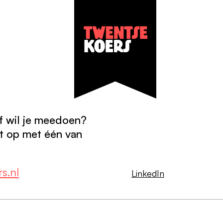
f wil je meedoen?
 op met één van
nze visie
estaanszekerheid
nze uitgangspunten
reventie & gezondheid
s.nl
LinkedIn
e programmaorganisatie
entale gezondheid
igenaren
uderen