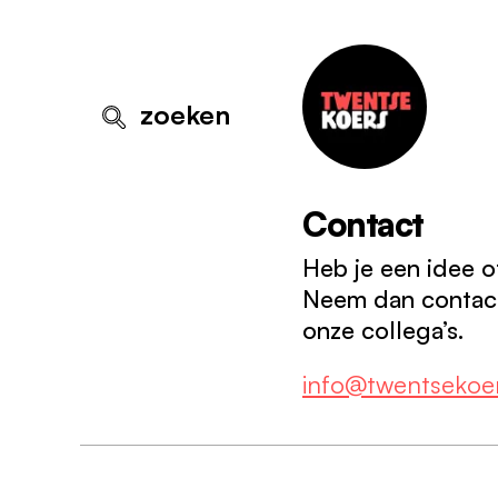
zoeken
zoeken
Contact
Heb je een idee o
Neem dan contact
Onze koers
O
B
onze collega’s.
O
P
Over ons
info@twentsekoer
D
M
Thema’s
E
O
Projecten