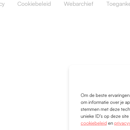
cy
Cookiebeleid
Webarchief
Toeganke
oor partners
eugd
ontact
Om de beste ervaringen 
om informatie over je ap
stemmen met deze techn
unieke ID's op deze sit
cookiebeleid
en
privacyv