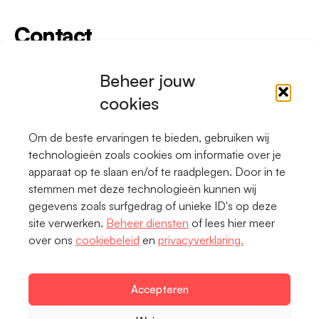
Contact
Heb je een idee of wil je meedoen?
Beheer jouw
Neem dan contact op met onze
cookies
programmamanager Elise Hol.
e.hol@twentsekoers.nl
Om de beste ervaringen te bieden, gebruiken wij
technologieën zoals cookies om informatie over je
apparaat op te slaan en/of te raadplegen. Door in te
stemmen met deze technologieën kunnen wij
gegevens zoals surfgedrag of unieke ID's op deze
Privacy
site verwerken.
Beheer diensten
of lees hier meer
over ons
cookiebeleid
en
privacyverklaring.
Cookiebeleid
Webarchief
Accepteren
Toegankelijkheid