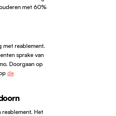
n ouderen met 60%
g met reablement.
eenten sprake van
Wmo. Doorgaan op
 op
de
ndoorn
 reablement. Het