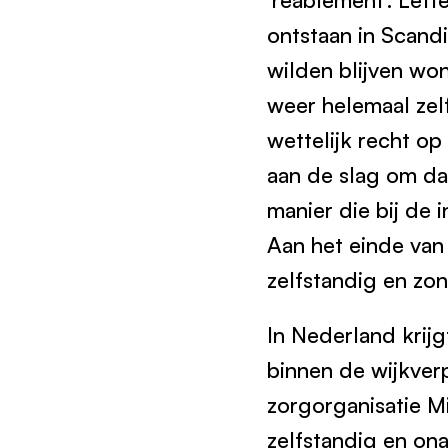
ontstaan in Scand
wilden blijven wo
weer helemaal zel
wettelijk recht o
aan de slag om dag
manier die bij de 
Aan het einde van
zelfstandig en zo
In Nederland krij
binnen de wijkverp
zorgorganisatie M
zelfstandig en on