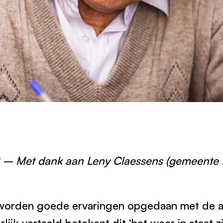
– Met dank aan Leny Claessens (gemeente 
d worden goede ervaringen opgedaan met de 
rlijk vertaald betekent dit ‘het weer in staat z