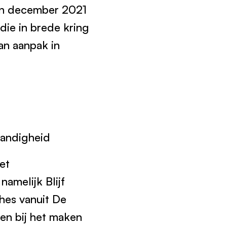
 In december 2021
die in brede kring
van aanpak in
standigheid
et
namelijk Blijf
ches vanuit De
n bij het maken