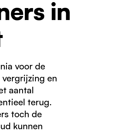
ers in
t
nia voor de
vergrijzing en
et aantal
ntieel terug.
rs toch de
 oud kunnen