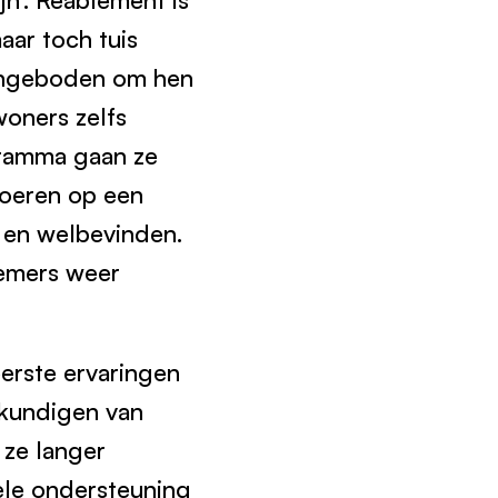
ar toch tuis
 aangeboden om hen
oners zelfs
gramma gaan ze
voeren op een
d en welbevinden.
nemers weer
erste ervaringen
gkundigen van
 ze langer
ele ondersteuning