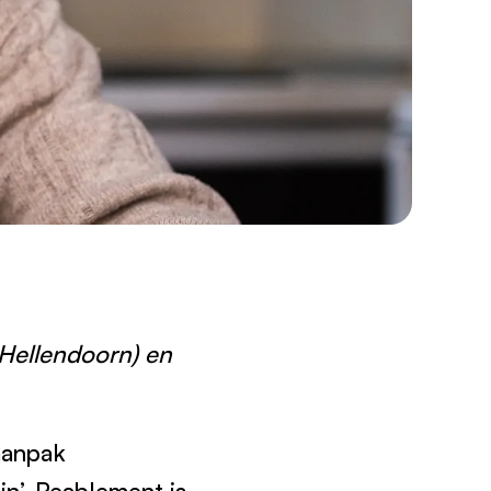
Hellendoorn) en
aanpak
ijn’. Reablement is