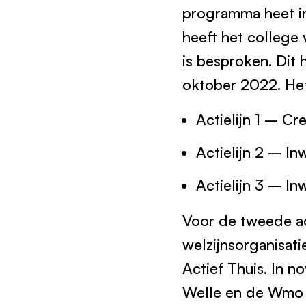
programma heet in
heeft het college 
is besproken. Dit 
oktober 2022. Het 
Actielijn 1 – C
Actielijn 2 – In
Actielijn 3 – In
Voor de tweede ac
welzijnsorganisati
Actief Thuis. In n
Welle en de Wmo 