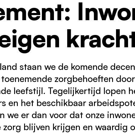
ement: Inwon
oor partners
eugd
ontact
eigen krach
e land staan we de komende decen
 toenemende zorgbehoeften door 
e leefstijl. Tegelijkertijd lopen h
s en het beschikbaar arbeidspote
n we er dan voor dat onze inwone
zorg blijven krijgen en waardig