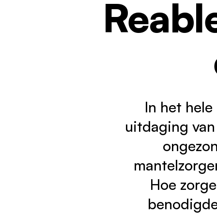
Reabl
V
J
Kennisbank
C
Nieuws
Werken bij
1
In het hel
uitdaging van
ongezond
mantelzorger
Hoe zorge
benodigde 