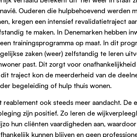
inavië. Ouderen die hulpbehoevend werden ma
nen, kregen een intensief revalidatietraject
fstandig te maken. In Denemarken hebben inw
p een trainingsprogramma op maat. In dit pro
elijkse zaken (weer) zelfstandig te leren uit
inwoner past. Dit zorgt voor onafhankelijkhei
 dit traject kon de meerderheid van de deel
nder begeleiding of hulp thuis wonen.
gt reablement ook steeds meer aandacht. De e
leging zijn positief. Zo leren de wijkverplee
ijzo hun cliënten vaardigheden aan, waardoor
afhankelijk kunnen blijven en geen profession