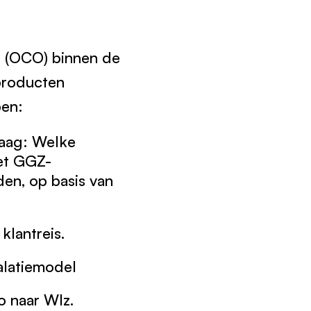
g (OCO) binnen de
 producten
pen:
raag: Welke
et GGZ-
en, op basis van
klantreis.
alatiemodel
o naar Wlz.