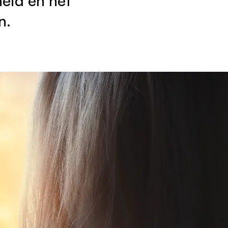
eid en het
n.