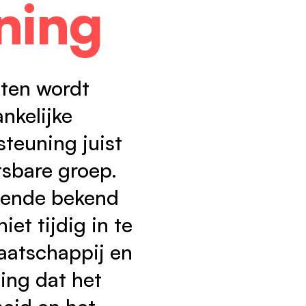
ning
nten wordt
nkelijke
steuning juist
tsbare groep.
doende bekend
t tijdig in te
aatschappij en
ing dat het