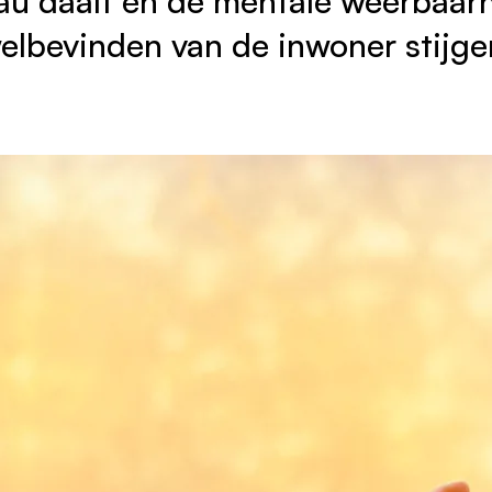
au daalt en de mentale weerbaarh
elbevinden van de inwoner stijge