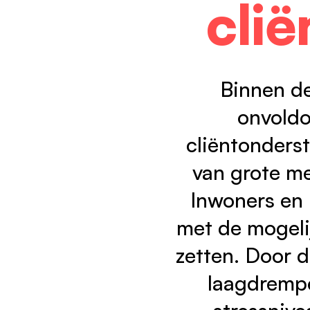
cli
V
J
Kennisbank
C
Nieuws
Binnen de
Werken bij
onvoldo
1
cliëntonderst
van grote me
Inwoners en 
met de mogeli
zetten. Door 
laagdrempe