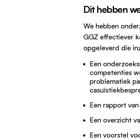
Dit hebben we
We hebben onderz
GGZ effectiever ka
opgeleverd die in
Een onderzoeksr
competenties w
problematiek pa
casuïstiekbespr
Een rapport van 
Een overzicht v
Een voorstel vo