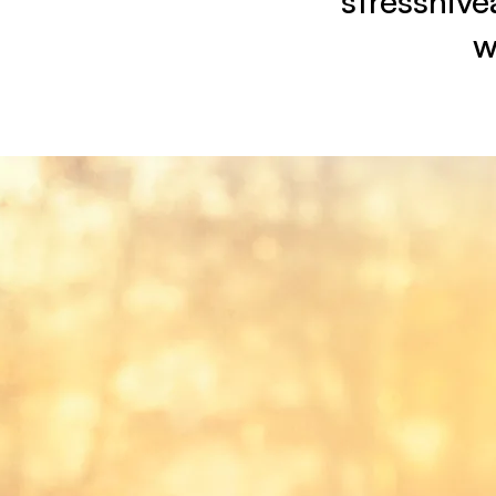
stressnive
w