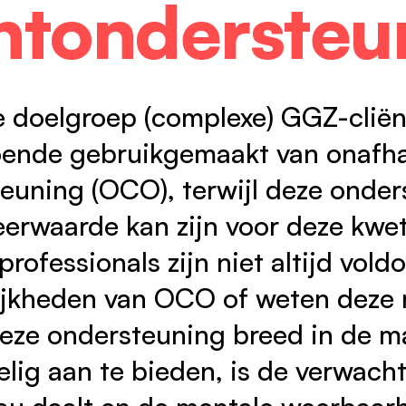
ëntondersteu
oor partners
eugd
ontact
 doelgroep (complexe) GGZ-clië
ende gebruikgemaakt van onafha
euning (OCO), terwijl deze onder
erwaarde kan zijn voor deze kwe
professionals zijn niet altijd vol
jkheden van OCO of weten deze nie
deze ondersteuning breed in de m
lig aan te bieden, is de verwacht